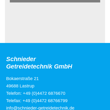
Schnieder
Getreidetechnik GmbH
Bokaerstraße 21
49688 Lastrup
Telefon: +49 (0)4472 6876670
Telefax: +49 (0)4472 68766799
info@schnieder-getreidetechnik.de