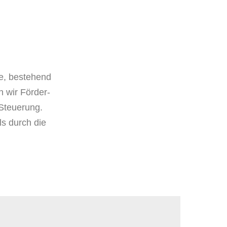
e, bestehend
n wir Förder-
Steuerung.
s durch die