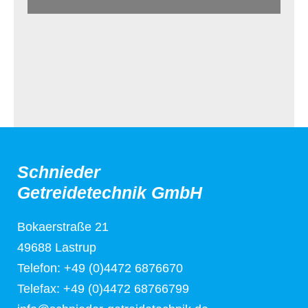
Schnieder
Getreidetechnik GmbH
Bokaerstraße 21
49688 Lastrup
Telefon: +49 (0)4472 6876670
Telefax: +49 (0)4472 68766799